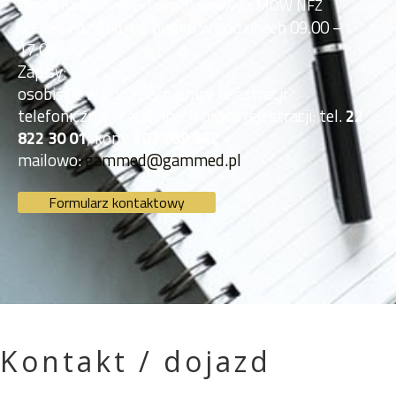
Zapisy na badania w ramach umowy z MOW NFZ
od poniedziałku do piątku w godzinach 09.00 –
17.00
Zapisy:
osobiście w godzinach pracy rejestracji
telefonicznie w godzinach pracy rejestracji: tel.
22
822 30 01
; kom.
507 089 942
mailowo:
gammed@gammed.pl
Formularz kontaktowy
Kontakt / dojazd