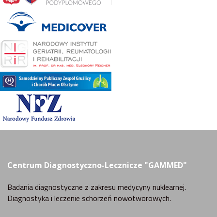
Centrum Diagnostyczno-Lecznicze "GAMMED"
Badania diagnostyczne z zakresu medycyny nuklearnej.
Diagnostyka i leczenie schorzeń nowotworowych.