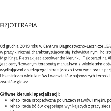
FIZJOTERAPIA
Od grudnia 2019 roku w Centrum Diagnostyczno-Lecznicze „GA
w pracy klinicznej, charakteryzującym się indywidualnym i holi
Mgr Kinga Pietrzak jest absolwentką kierunku Fizjoterapii n
Jest certyfikowanym terapeutą manualnym z wieloletnim dośw
wynikającymi z siedzącego i stresującego trybu życia oraz z pac
Uczestniczka wielu kursów i warsztatów najnowszych technik i me
zwrotów głowy.
Główne kierunki specjalizacji:
rehabilitacja ortopedyczna po urazach stawów i mięśni, 
rehabilitacja bólów kręgosłupa wynikających z pracy siedząc