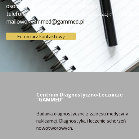
osobiście w godzinach pracy rejestracji
telefonicznie w godzinach pracy rejestracji: tel.
22 822
mailowo:
gammed@gammed.pl
Formularz kontaktowy
Centrum Diagnostyczno-Lecznicze
"GAMMED"
Badania diagnostyczne z zakresu medycyny
nuklearnej. Diagnostyka i leczenie schorzeń
nowotworowych.