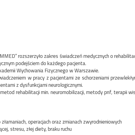
MMED” rozszerzyło zakres świadczeń medycznych o rehabilita
stycznym podejściem do każdego pacjenta.
a Akademii Wychowania Fizycznego w Warszawie.
iadczeniem w pracy z pacjentami ze schorzeniami przewlekłym
jentami z dysfunkcjami neurologicznymi.
tod rehabilitacji min. neuromobilizacji, metody pnf, terapii wi
po złamaniach, operacjach oraz zmianach zwyrodnieniowych
ej, stresu, złej diety, braku ruchu