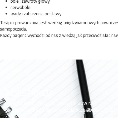
bóle i zawroty głowy
nerwobóle
wady i zaburzenia postawy
Terapia prowadzona jest według międzynarodowych nowoczesnyc
samopoczucia.
Każdy pacjent wychodzi od nas z wiedzą jak przeciwdziałać na
REJESTRACJA
Zapisy na badania w ramach umowy z MOW NFZ
od poniedziałku do piątku w godzinach 09.00 – 17.00
Zapisy: