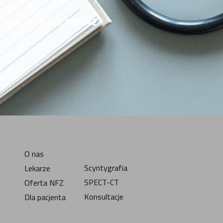
 30 01
; kom.
507 089 942
O nas
Scyntygrafia
Lekarze
SPECT-CT
Oferta NFZ
Konsultacje
Dla pacjenta